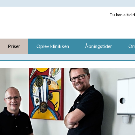
Du kan altid ri
Priser
Oplev klinikken
Åbningstider
Om