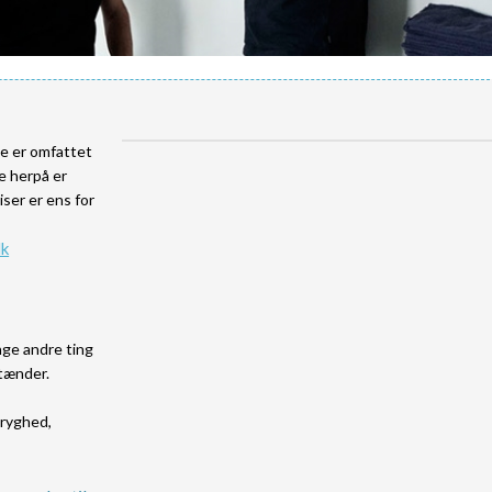
se er omfattet
ne herpå er
iser er ens for
dk
nge andre ting
 tænder.
tryghed,